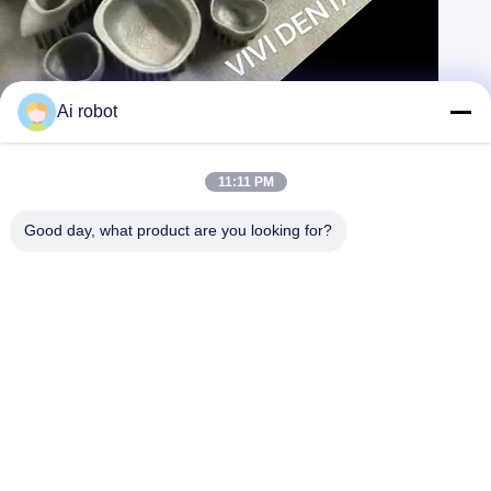
الطباعة بالليزر المعدنية النبيلة العالية التاج المهنية Ni Be Free PFM
Ai robot
اتصل الآن
يتعلم أكثر
التاج الزركوني المطبق,التاج المعدني العالي,التاج المؤقت لـ PMMA
#
11:11 PM
#
High Noble Metal Crown
#
PMMA Provisional Crown
Good day, what product are you looking for?
تاج الأسنان والجسر
2025-03-24
99 المشاهدات
عرض المزيد
اسم المنتجالطباعة بالليزر المعدنية لـ Pfm الوصف: جميع التاجات
المعدنية مصنوعة بواسطة الطباعة بالليزر مع أفضل سبيكة. مختبر VIVI للأسنان
هو مختبر رقمي رفيع المستوى مع العديد من الأجهزة الحديثة. المصنع م...
عرض المزيد
رسائل الزائر
اترك رسالة