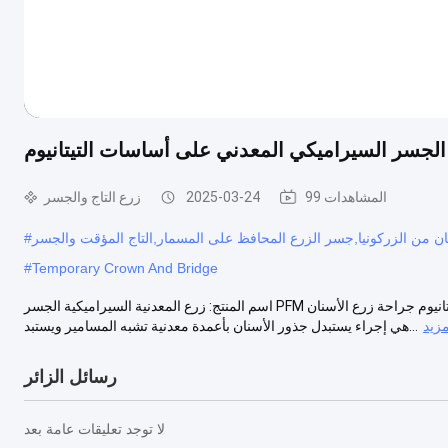
الجسر السيراميكي المعدني على أساسات التيتانيوم
99 المشاهدات
2025-03-24
زرع التاج والجسر
ن من الزركونيا,جسر الزرع المحافظ على المسمار,التاج المؤقت والجسر
#
#
Temporary Crown And Bridge
اسم المنتج: زرع المعدنية السيراميكية الجسر PFM الاسمنت المتبقي الوصف: جسر الزرع الكامل مسطح على أسطوانات من التيتانيوم جراحة زرع الأسنان
زيد
هي إجراء يستبدل جذور الأسنان بأعمدة معدنية تشبه المسامير ويستبد...
رسائل الزائر
لا توجد تعليقات عامة بعد