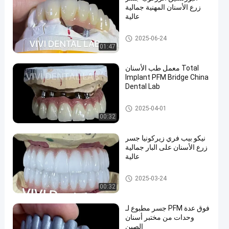
زرع الأسنان المهنية جمالية
عالية
زرع التاج والجسر
2025-06-24
01:47
معمل طب الأسنان Total
Implant PFM Bridge China
Dental Lab
زرع التاج والجسر
2025-04-01
00:32
نيكو بيب فري زيركونيا جسر
زرع الأسنان على البار جمالية
عالية
زرع التاج والجسر
2025-03-24
00:32
جسر مطبوع لـ PFM فوق عدة
وحدات من مختبر أسنان
الصين