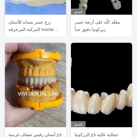
فيديو
معقّد كلّه على أربعة جسر
زرع جسر مساند للأسنان
زيركونيا دقيق جداً
المركبة المزخرفة Ivoclar
مخصصة
فيديو
جمالية عالية تاج الزركونيا
تاج أسنان رقمي شفاف غرسة