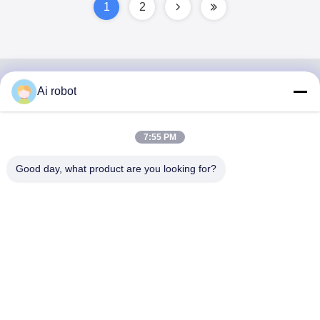
1
2
Ai robot
VIVI DENTAI
LABORATORY
7:55 PM
Good day, what product are you looking for?
مختبر VIVI Dental Lab هو مختبر كامل الخدمات عالي المستوى
من Shenzhen ، الصين. إنها واحدة من القمة مختبرات أسنان
حاصلة على شهادات CE و ISO و FDA ومجهزة بأحدث الأجهزة.
إنه لقد فاز الالتزام بالجودة العالية ووقت التسليم السريع
والخدمات المهنية بالعديد ردود فعل إيجابية من الأسواق الأوروبية
والولايات المتحدة الأمريكية.