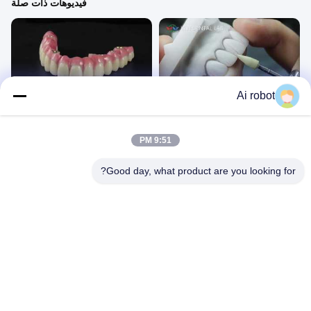
فيديوهات ذات صلة
00:47
00:47
Ai robot
قشور ايماكس
جسر زركونيا كشتبان
فيديوهات تقنية
فيديوهات تقنية
March 28, 2026
April 01, 2026
9:51 PM
Good day, what product are you looking for?
01:01
00:34
الفك الكامل زيركونيا جسر الأسنان زرع
السطح الغامض مطحون
التاج الشفافية الجمالية
مقاطع فيديو أخرى
مقاطع فيديو أخرى
July 04, 2025
July 04, 2025