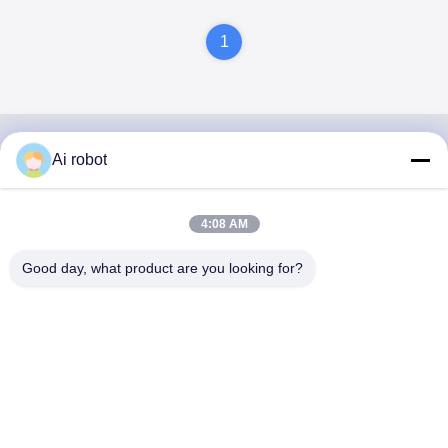
1
Ai robot
VIVI DENTAI
LABORATORY
4:08 AM
Good day, what product are you looking for?
مختبر VIVI Dental Lab هو مختبر كامل الخدمات عالي المستوى
من Shenzhen ، الصين. إنها واحدة من القمة مختبرات أسنان
حاصلة على شهادات CE و ISO و FDA ومجهزة بأحدث الأجهزة.
إنه لقد فاز الالتزام بالجودة العالية ووقت التسليم السريع