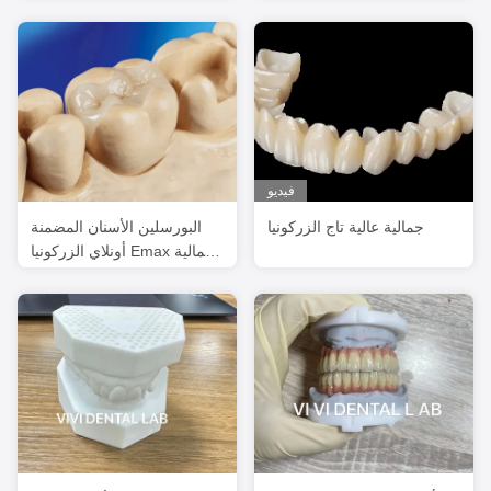
على الأطراف التيتانيوم
فيديو
جمالية عالية تاج الزركونيا
البورسلين الأسنان المضمنة
أونلاي الزركونيا Emax جمالية
عالية FDA المعتمدة