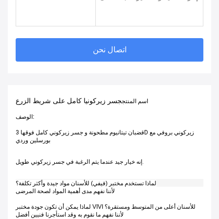
اتصال نحن
جسر زيركونيا كامل على شريط الزرع
اسم المنتج
الوصف:
قضبان تيتانيوم مطحونة و جسر زيركوني كامل فوقها 3D زيركوني بروفي مع
بورسلين وردي
إنه خيار جيد عندما يتم الرغبة في جسر زيركوني طويل.
لماذا تستخدم مختبر (فيفي) للأسنان مواد جيدة وأكثر تكلفة؟
لأننا نفهم مدى أهمية المواد لصحة المرضى
لماذا يمكن أن تكون جودة مختبر VIVI للأسنان أعلى من المتوسط ومستقرة؟
لأننا نفهم ما نقوم به وقد استأجرنا فنيين أفضل