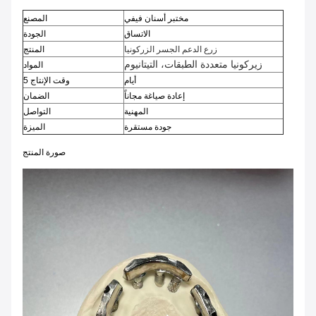
مختبر أسنان فيفي
المصنع
الاتساق
الجودة
زرع الدعم الجسر الزركونيا
المنتج
زيركونيا متعددة الطبقات، التيتانيوم
المواد
أيام
وقت الإنتاج 5
إعادة صياغة مجاناً
الضمان
المهنية
التواصل
جودة مستقرة
الميزة
صورة المنتج