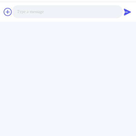
VIVI DENTAI
LABORATORY
Photo
Video Call
Audio Call
مختبر VIVI Dental Lab هو مختبر كامل الخدمات عالي المستوى
من Shenzhen ، الصين. إنها واحدة من القمة مختبرات أسنان
حاصلة على شهادات CE و ISO و FDA ومجهزة بأحدث الأجهزة.
إنه لقد فاز الالتزام بالجودة العالية ووقت التسليم السريع
والخدمات المهنية بالعديد ردود فعل إيجابية من الأسواق الأوروبية
والولايات المتحدة الأمريكية.