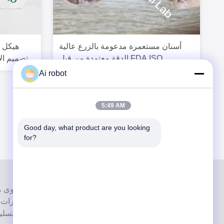
أسنان مستعمرة مدعومة بالزرع عالية
هيكل ا
الدقة معتمدة من قبل FDA ISO
الأسنان المطبوعة CoCr
Ai robot
5:49 AM
Good day, what product are you looking 
for?
إنها واحدة من القمة مختبرات أسنان حاصل
بأحدث الأجهزة. إنه لقد فاز الالتزام بالجودة العالية ووقت التسل