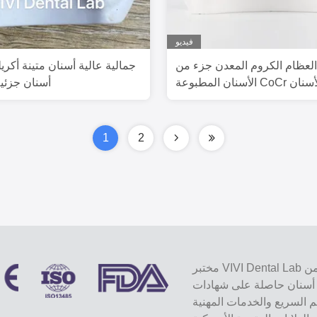
فيديو
لعظام الكروم المعدن جزء من
جمالية عالية أسنان متينة أكريل
 تصميم الأسنان
أسنان جزئية
1
2
مختبر VIVI Dental Lab هو مختبر كامل الخدمات عالي المستوى من Shenzhen ، الصين.
ة على شهادات CE و ISO و FDA ومجهزة
يم السريع والخدمات المهنية