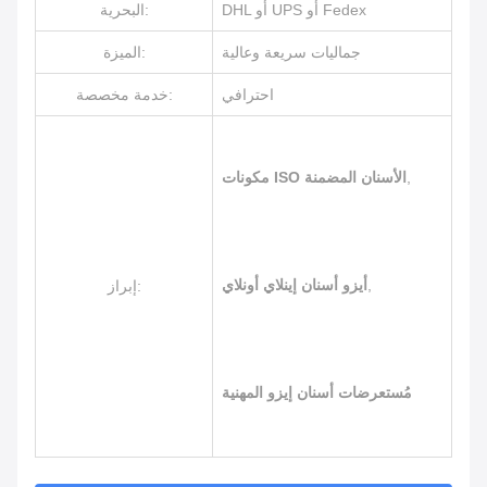
DHL أو UPS أو Fedex
البحرية:
جماليات سريعة وعالية
الميزة:
احترافي
خدمة مخصصة:
,
مكونات ISO الأسنان المضمنة
,
أيزو أسنان إينلاي أونلاي
إبراز:
مُستعرضات أسنان إيزو المهنية