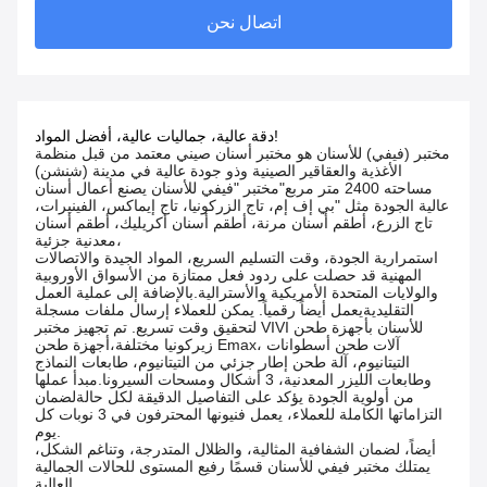
اتصال نحن
دقة عالية، جماليات عالية، أفضل المواد!
مختبر (فيفي) للأسنان هو مختبر أسنان صيني معتمد من قبل منظمة
الأغذية والعقاقير الصينية وذو جودة عالية في مدينة (شنشن)
مساحته 2400 متر مربع"مختبر "فيفي للأسنان يصنع أعمال أسنان
عالية الجودة مثل "بي إف إم، تاج الزركونيا، تاج إيماكس، الفينيرات،
تاج الزرع، أطقم أسنان مرنة، أطقم أسنان أكريليك، أطقم أسنان
معدنية جزئية،
استمرارية الجودة، وقت التسليم السريع، المواد الجيدة والاتصالات
المهنية قد حصلت على ردود فعل ممتازة من الأسواق الأوروبية
والولايات المتحدة الأمريكية والأسترالية.بالإضافة إلى عملية العمل
التقليديةيعمل أيضاً رقمياً. يمكن للعملاء إرسال ملفات مسجلة
لتحقيق وقت تسريع. تم تجهيز مختبر VIVI للأسنان بأجهزة طحن
زيركونيا مختلفة،أجهزة طحن Emax، آلات طحن أسطوانات
التيتانيوم، آلة طحن إطار جزئي من التيتانيوم، طابعات النماذج
وطابعات الليزر المعدنية، 3 أشكال ومسحات السيرونا.مبدأ عملها
من أولوية الجودة يؤكد على التفاصيل الدقيقة لكل حالةلضمان
التزاماتها الكاملة للعملاء، يعمل فنيونها المحترفون في 3 نوبات كل
يوم.
أيضاً، لضمان الشفافية المثالية، والظلال المتدرجة، وتناغم الشكل،
يمتلك مختبر فيفي للأسنان قسمًا رفيع المستوى للحالات الجمالية
العالية.