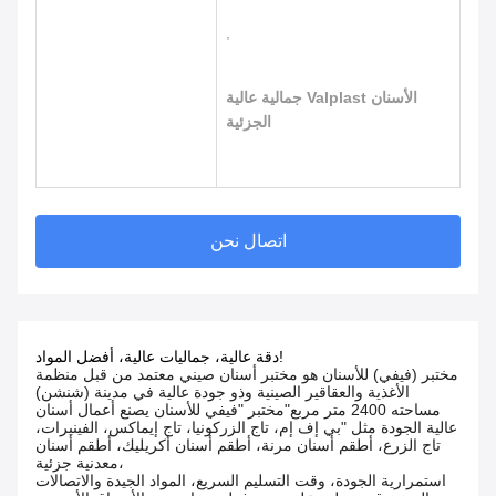
,
جمالية عالية Valplast الأسنان
الجزئية
اتصال نحن
دقة عالية، جماليات عالية، أفضل المواد!
مختبر (فيفي) للأسنان هو مختبر أسنان صيني معتمد من قبل منظمة
الأغذية والعقاقير الصينية وذو جودة عالية في مدينة (شنشن)
مساحته 2400 متر مربع"مختبر "فيفي للأسنان يصنع أعمال أسنان
عالية الجودة مثل "بي إف إم، تاج الزركونيا، تاج إيماكس، الفينيرات،
تاج الزرع، أطقم أسنان مرنة، أطقم أسنان أكريليك، أطقم أسنان
معدنية جزئية،
استمرارية الجودة، وقت التسليم السريع، المواد الجيدة والاتصالات