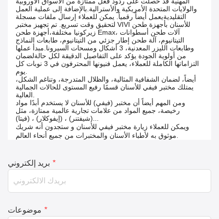
المهنية قد حصلت على ردود فعل ممتازة من الأسواق الأوروبية
والولايات المتحدة الأمريكية والأسترالية.بالإضافة إلى عملية العمل
التقليديةيعمل أيضاً رقمياً. يمكن للعملاء إرسال ملفات مسجلة
لتحقيق وقت تسريع. تم تجهيز مختبر VIVI للأسنان بأجهزة طحن
زيركونيا مختلفة،أجهزة طحن Emax، آلات طحن أسطوانات
التيتانيوم، آلة طحن إطار جزئي من التيتانيوم، طابعات النماذج
وطابعات الليزر المعدنية، 3 أشكال ومسحات السيرونا.مبدأ عملها
من أولوية الجودة يؤكد على التفاصيل الدقيقة لكل حالةلضمان
التزاماتها الكاملة للعملاء، يعمل فنيونها المحترفون في 3 نوبات كل
يوم.
أيضاً، لضمان الشفافية المثالية، والظلال المتدرجة، وتناغم الشكل،
يمتلك مختبر فيفي للأسنان قسمًا رفيع المستوى للحالات الجمالية
العالية.
ومن المهم أيضاً أن مختبر (فيفي) للأسنان لا يستخدم أبدًا مواد
رخيصة، جميع المواد من علامات تجارية عالمية ممتازة، مثل
(شيفتنر) ، (إيفوكلار) ، (فيتا)...
ويمكن للعملاء زيارة مختبر فيفي للأسنان و ستجدون أنه شريك
موثوق به لأطباء الأسنان والمختبرات من جميع أنحاء العالم.
*
بريد إلكتروني
*
موضوعات