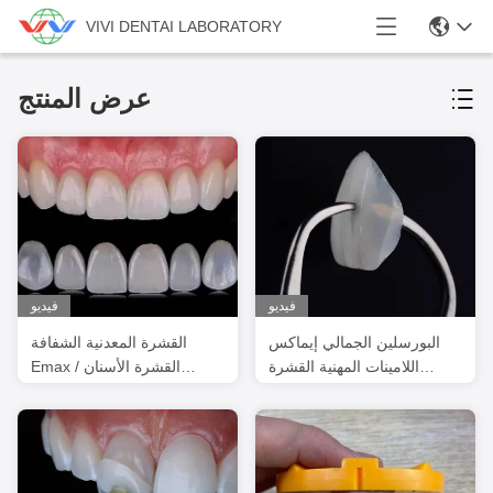
VIVI DENTAI LABORATORY
عرض المنتج
فيديو
فيديو
البورسلين الجمالي إيماكس
القشرة المعدنية الشفافة
اللامينات المهنية القشرة
Emax / القشرة الأسنان
الرقيقة
البورسلينية ISO المعتمدة