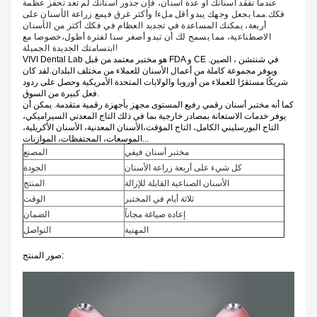
عندما تفقد أسنانك أو عدة أسنان، فإن جذور أسنانك لم تعد تحفز عظمة
فكك.مما يجعل وجهك يبدو أقل ملءا وأكثر غرق فيمع زراعة الأسنان على
أربعة، يمكنك المساعدة في تجديد العظام في فكك أكثر من الأسنان
الاصطناعية، مما يسمح لك أن تبدو أصغر سنا لفترة أطول،خصوصا مع
ابتسامتك الجديدة الجميلة!
VIVI Dental Lab هو مختبر معتمد من قبل FDA و CE في شنتشن ، الصين.
ويوفر مجموعة كاملة من أعمال الأسنان للعملاء من مختلف البلدان.لقد كان
شريكًا مستقرًا للعملاء من أوروبا والولايات المتحدة الأمريكية وحصل على ردود
فعل كبيرة من السوق.
كما أنه مختبر أسنان رقمي رفيع المستوى مجهز بأجهزة رقمية متقدمة. يمكن أن
يوفر خدمات الاستعانة بمصادر خارجية بما في ذلك التاج المعدني السيراميكي،
التاج البورسليني الكامل، التاج المؤقت،الأسنان المعدنية، الأسنان الأكريلية،
الموسعات، المحتفظات، الموازنات...
مختبر أسنان فيفي
المصنع
كل شيء على أربعة زراعة الأسنان
الجودة
الأسنان الصناعية القابلة للإزالة
المنتج
ثلاثة أيام في المختبر
الوقت
إعادة صياغة مجاناً
الضمان
المهنية
التواصل
صور المنتج: