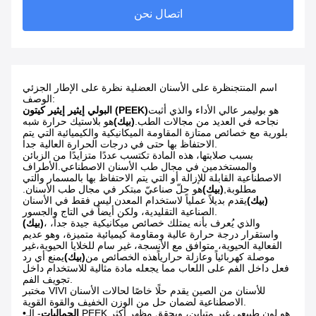
اتصال نحن
اسم المنتج
نظرة على الأسنان العضلية نظرة على الإطار الجزئي
الوصف:
هو بوليمر عالي الأداء والذي أثبت
البولي إيثير إيثير كيتون (PEEK)
نجاحه في العديد من مجالات الطب.
(بيك)
هو بلاستيك حرارة شبه
بلورية مع خصائص ممتازة المقاومة الميكانيكية والكيميائية التي يتم
الاحتفاظ بها حتى في درجات الحرارة العالية جدا.
بسبب صلابتها، هذه المادة تكتسب عددًا متزايدًا من الزبائن
والمستخدمين في مجال طب الأسنان الاصطناعي.الأطراف
الاصطناعية القابلة للإزالة أو التي يتم الاحتفاظ بها بالمسمار والتي
مطلوبة,
(بيك)
هو حلّ صناعيّ مبتكر في مجال طب الأسنان.
(بيك)
يقدم بديلاً عملياً لاستخدام المعدن ليس فقط في الأسنان
الصناعية التقليدية، ولكن أيضاً في التاج والجسور.
، والذي يُعرف بأنه يمتلك خصائص ميكانيكية جيدة جداً،
(بيك)
واستقرار درجة حرارة عالية ومقاومة كيميائية متميزة، وهو عديم
الفعالية الحيوية، متوافق مع الأنسجة، غير سام للخلايا الحيوية،غير
موصلة كهربائياً وعازلة حرارياًهذه الخصائص من
(بيك)
يمنع أي رد
فعل داخل الفم على اللعاب مما يجعله مادة مثالية للاستخدام داخل
تجويف الفم.
مختبر VIVI للأسنان من الصين يقدم حلًا خاصًا لحالات الأسنان
الاصطناعية لضمان حل من الوزن الخفيف والقوة القوية.
الجماليات
- الـ PEEK هو لون طبيعي غير متباين، ويحقق مظهر أكثر
•