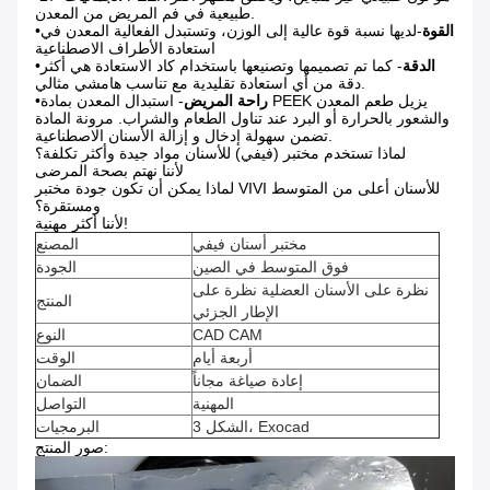
طبيعية في فم المريض من المعدن.
القوة
-لديها نسبة قوة عالية إلى الوزن، وتستبدل الفعالية المعدن في
•
استعادة الأطراف الاصطناعية
الدقة
- كما تم تصميمها وتصنيعها باستخدام كاد الاستعادة هي أكثر
•
دقة من أي استعادة تقليدية مع تناسب هامشي مثالي.
راحة المريض
- استبدال المعدن بمادة PEEK يزيل طعم المعدن
•
والشعور بالحرارة أو البرد عند تناول الطعام والشراب. مرونة المادة
تضمن سهولة إدخال و إزالة الأسنان الاصطناعية.
لماذا تستخدم مختبر (فيفي) للأسنان مواد جيدة وأكثر تكلفة؟
لأننا نهتم بصحة المرضى
لماذا يمكن أن تكون جودة مختبر VIVI للأسنان أعلى من المتوسط
ومستقرة؟
لأننا أكثر مهنية!
مختبر أسنان فيفي
المصنع
فوق المتوسط في الصين
الجودة
نظرة على الأسنان العضلية نظرة على
المنتج
الإطار الجزئي
CAD CAM
النوع
أربعة أيام
الوقت
إعادة صياغة مجاناً
الضمان
المهنية
التواصل
3 الشكل، Exocad
البرمجيات
صور المنتج: