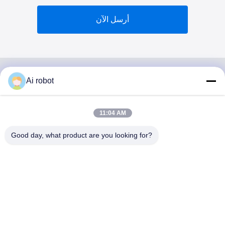
أرسل الآن
Ai robot
VIVI DENTAI
LABORATORY
11:04 AM
Good day, what product are you looking for?
مختبر VIVI Dental Lab هو مختبر كامل الخدمات عالي المستوى
من Shenzhen ، الصين. إنها واحدة من القمة مختبرات أسنان
حاصلة على شهادات CE و ISO و FDA ومجهزة بأحدث الأجهزة.
إنه لقد فاز الالتزام بالجودة العالية ووقت التسليم السريع