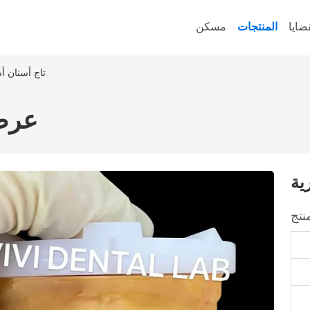
ضايا
المنتجات
مسكن
تاج أسنان أس
عرض
ية
نتج