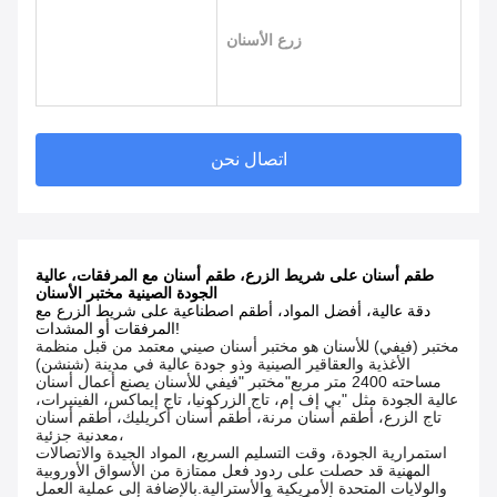
زرع الأسنان
اتصال نحن
طقم أسنان على شريط الزرع، طقم أسنان مع المرفقات، عالية
الجودة الصينية مختبر الأسنان
دقة عالية، أفضل المواد، أطقم اصطناعية على شريط الزرع مع
المرفقات أو المشدات!
مختبر (فيفي) للأسنان هو مختبر أسنان صيني معتمد من قبل منظمة
الأغذية والعقاقير الصينية وذو جودة عالية في مدينة (شنشن)
مساحته 2400 متر مربع"مختبر "فيفي للأسنان يصنع أعمال أسنان
عالية الجودة مثل "بي إف إم، تاج الزركونيا، تاج إيماكس، الفينيرات،
تاج الزرع، أطقم أسنان مرنة، أطقم أسنان أكريليك، أطقم أسنان
معدنية جزئية،
استمرارية الجودة، وقت التسليم السريع، المواد الجيدة والاتصالات
المهنية قد حصلت على ردود فعل ممتازة من الأسواق الأوروبية
والولايات المتحدة الأمريكية والأسترالية.بالإضافة إلى عملية العمل