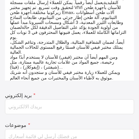
التقليديةيعمل أيضاً رقمياً. يمكن للعملاء إرسال ملفات مسجلة
لتحقيق وقت تسريع. تم تجهيز مختبر VIVI للأسنان بأجهزة طحن
زيركونيا مختلفة،أجهزة طحن Emax، آلات طحن أسطوانات
التيتانيوم، آلة طحن إطار جزئي من التيتانيوم، طابعات النماذج
وطابعات الليزر المعدنية، 3 أشكال ومسحات السيرونا.مبدأ عملها
من أولوية الجودة يؤكد على التفاصيل الدقيقة لكل حالةلضمان
التزاماتها الكاملة للعملاء، يعمل فنيونها المحترفون في 3 نوبات كل
يوم.
أيضاً، لضمان الشفافية المثالية، والظلال المتدرجة، وتناغم الشكل،
يمتلك مختبر فيفي للأسنان قسمًا رفيع المستوى للحالات الجمالية
العالية.
ومن المهم أيضاً أن مختبر (فيفي) للأسنان لا يستخدم أبدًا مواد
رخيصة، جميع المواد من علامات تجارية عالمية ممتازة، مثل
(شيفتنر) ، (إيفوكلار) ، (فيتا)...
ويمكن للعملاء زيارة مختبر فيفي للأسنان و ستجدون أنه شريك
موثوق به لأطباء الأسنان والمختبرات من جميع أنحاء العالم.
*
بريد إلكتروني
*
موضوعات