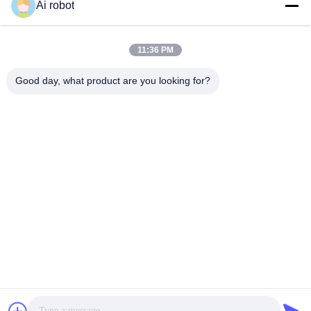
Ai robot
VIVI DENTAI
LABORATORY
11:36 PM
Good day, what product are you looking for?
مختبر VIVI Dental Lab هو مختبر كامل الخدمات عالي المستوى
من Shenzhen ، الصين. إنها واحدة من القمة مختبرات أسنان
حاصلة على شهادات CE و ISO و FDA ومجهزة بأحدث الأجهزة.
إنه لقد فاز الالتزام بالجودة العالية ووقت التسليم السريع
والخدمات المهنية بالعديد ردود فعل إيجابية من الأسواق الأوروبية
والولايات المتحدة الأمريكية.
سياسة الخصوصية
|
خريطة الموقع
| الصين نوعية جيدة معمل اسنان
. كل الحقوق
VIVI DENTAI LABORATORY
الصين المزود. 2022-2026