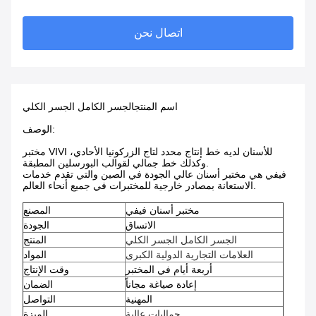
اتصال نحن
اسم المنتج
الجسر الكامل الجسر الكلي
الوصف:
مختبر VIVI للأسنان لديه خط إنتاج محدد لتاج الزركونيا الأحادي،
وكذلك خط جمالي لقوالب البورسلين المطبقة.
فيفي هي مختبر أسنان عالي الجودة في الصين والتي تقدم خدمات
الاستعانة بمصادر خارجية للمختبرات في جميع أنحاء العالم.
مختبر أسنان فيفي
المصنع
الاتساق
الجودة
الجسر الكامل الجسر الكلي
المنتج
العلامات التجارية الدولية الكبرى
المواد
أربعة أيام في المختبر
وقت الإنتاج
إعادة صياغة مجاناً
الضمان
المهنية
التواصل
جماليات عالية
الميزة