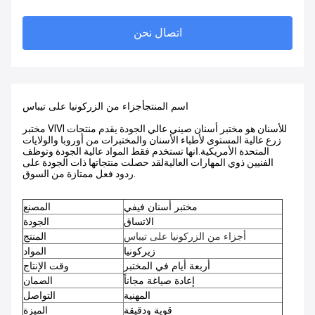
اتصال نحن
اسم المنتج
أجزاء من الزركونيا على تيباس
مختبر VIVI للأسنان هو مختبر أسنان صيني عالي الجودة يقدم منتجات
زرع عالية المستوى لأطباء الأسنان والمختبرات من أوروبا والولايات
المتحدة الأمريكية.انها تستخدم فقط المواد عالية الجودة وتوظف
الفنيين ذوي المهارات العاليةلقد حصلت منتجاتها ذات الجودة على
ردود فعل ممتازة من السوق.
مختبر أسنان فيفي
المصنع
الاتساق
الجودة
أجزاء من الزركونيا على تيباس
المنتج
زيركونيا
المواد
أربعة أيام في المختبر
وقت الإنتاج
إعادة صياغة مجاناً
الضمان
المهنية
التواصل
قوية ودقيقة
الميزة