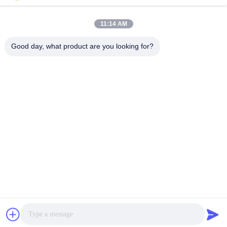
VIVI DENTAI
LABORATORY
11:14 AM
Good day, what product are you looking for?
مختبر VIVI Dental Lab هو مختبر كامل الخدمات عالي المستوى
من Shenzhen ، الصين. إنها واحدة من القمة مختبرات أسنان
حاصلة على شهادات CE و ISO و FDA ومجهزة بأحدث الأجهزة.
إنه لقد فاز الالتزام بالجودة العالية ووقت التسليم السريع
والخدمات المهنية بالعديد ردود فعل إيجابية من الأسواق الأوروبية
والولايات المتحدة الأمريكية.
سياسة الخصوصية
|
خريطة الموقع
| الصين نوعية جيدة معمل اسنان
. كل الحقوق
VIVI DENTAI LABORATORY
الصين المزود. 2022-2026
محفوظة.