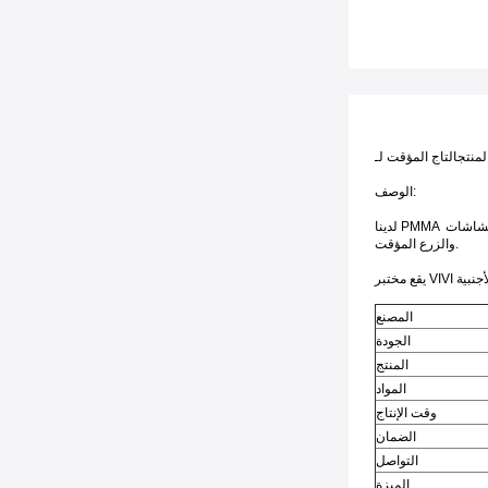
لمنتج
الوصف:
لدينا PMMA المؤقتة توفر المتانة والجمالية لحل استعادة مؤقتةهذه المواد المؤقتة توفر جمالية طبيعية بسبب حيوية المواد وشفافيتهايُشير إلى التاج والجسور والإدراجات والإضافات والشاشات 
والزرع المؤقت.
المصنع
الجودة
المنتج
المواد
وقت الإنتاج
الضمان
التواصل
الميزة