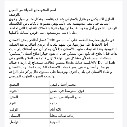
اسم المنتج
صانع الصيانة من الصين
الوصف:
العازل الاسيكس هو عازل بلاستيكي شفاف يتناسب بشكل مثالي حول و فوق
أسنانك حتى تبقى مستقيمة بعد الأسنانوهي مصنوعة بالكامل من البلاستيك
الواضح، لذا فهي أقل وضوحاً عندما ترتديها مقارنةً بالأسلاك التقليدية التي تحافظ
على الأسنان.ويتسعون على قوس أسنانك بأكملها.
تعمل أظافر إصلاح الأسنان Essix عن طريق ممارسة الضغط على أسنانك من
أجل الحفاظ على موازنتها. من المهم للغاية أن ترتدي أظافرك بعد العملية
التقويمية وفقا لتعليمات طبيب الأسنان.هذا لأن، يمكن أن تعود أسنانك إلى حيث
بدأت قبل العلاج.قد يكون من الممكن حتى أن يقوم جهاز إصلاح أسنان "إسيكس"
بإصلاحات بسيطة لأي مشاكل في التواء لا تزال قائمة بعد العلاج بالتقويمفي
معظم الحالات، ستحتاج إلى ارتداء حمالة Essix لبقية حياتك.VIVI Dental Lab
هو مختبر أسنان صيني يوفر خدمات الاستعانة الخارجية لمختبرات الأسنان
وأطباء الأسنان في بلدان أخرى، ونوعيتنا على مستوى عال يركز على الراحة
والصحة الفموية الطويلة للمرضى.
مختبر أسنان فيفي
المصنع
فوق المتوسط في الصين
الجودة
صانع الصيانة من الصين
المنتج
دائمة
النوع
ثلاثة أيام
الوقت
إعادة صياغة مجاناً
الضمان
المهنية
التواصل