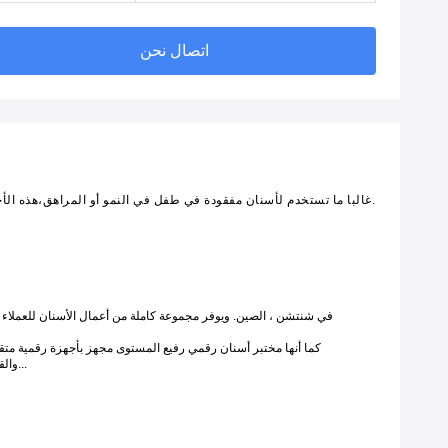
اتصال نحن
هذا الاستعادة موجهة نحو حل انتقالية للمرضى جزئيا edentulous. غالبا ما تستخدم لأسنان مفقودة في طفل في النمو أو المراهق،هذه الأجزاء مصنوعة من الإطار الأكريليك فقط.
كما أنها مختبر أسنان رقمي رفيع المستوى مجهز بأجهزة رقمية متقدم
والقشرة،التاج والجسور الزرعيةالتاج المؤقت، الأسنان المعدنية، الأسنان الأكريلية، الموسعات، المحافظات، الموازنات...