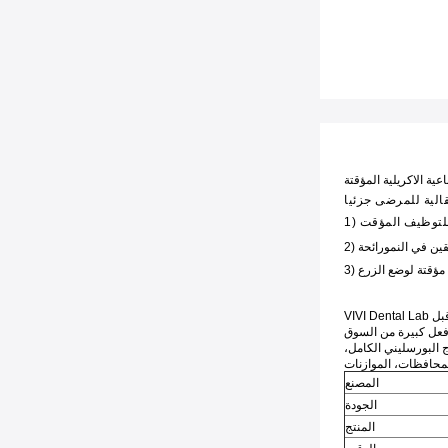
عية الاكريلية المؤقتة
) للتوظيف المؤقت
هقين في النمو
رائحة
3) مؤقتة لوضع الزرع
VIVI Dental Lab هو مختبر معتمد من قبل FDA و CE في شنتشن ، الصين. ويوفر مجموعة كاملة من أعمال الأسنان للعملاء من مختلف البلدان.لقد كان شريكًا مستقرًا للعملاء من أوروبا
 البورسليني الكامل،
المصنع
الجودة
المنتج