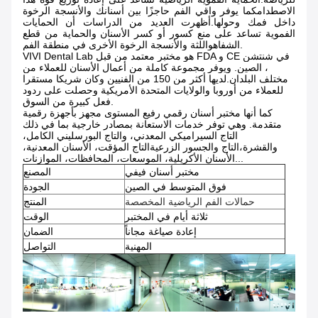
الاصطدامكما يوفر واقي الفم حاجزًا بين أسنانك والأنسجة الرخوة
داخل فمك وحولها.أظهرت العديد من الدراسات أن الحمايات
الفموية تساعد على منع كسور أو كسر الأسنان والحماية من قطع
الشفاهواللثة والأنسجة الرخوة الأخرى في منطقة الفم.
VIVI Dental Lab هو مختبر معتمد من قبل FDA و CE في شنتشن
، الصين. ويوفر مجموعة كاملة من أعمال الأسنان للعملاء من
مختلف البلدان.لديها أكثر من 150 من الفنيين وكان شريكا مستقرا
للعملاء من أوروبا والولايات المتحدة الأمريكية وحصلت على ردود
فعل كبيرة من السوق.
كما أنها مختبر أسنان رقمي رفيع المستوى مجهز بأجهزة رقمية
متقدمة. وهي توفر خدمات الاستعانة بمصادر خارجية بما في ذلك
التاج السيراميكي المعدني، والتاج البورسليني الكامل،
والقشرة،التاج والجسور الزرعيةالتاج المؤقت، الأسنان المعدنية،
الأسنان الأكريلية، الموسعات، المحافظات، الموازنات...
مختبر أسنان فيفي
المصنع
فوق المتوسط في الصين
الجودة
حمالات الفم الرياضية المخصصة
المنتج
ثلاثة أيام في المختبر
الوقت
إعادة صياغة مجاناً
الضمان
المهنية
التواصل