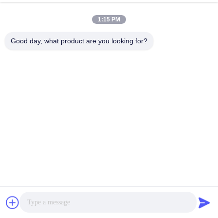
VIVI DENTAI
LABORATORY
1:15 PM
Good day, what product are you looking for?
مختبر VIVI Dental Lab هو مختبر كامل الخدمات عالي المستوى
من Shenzhen ، الصين. إنها واحدة من القمة مختبرات أسنان
حاصلة على شهادات CE و ISO و FDA ومجهزة بأحدث الأجهزة.
إنه لقد فاز الالتزام بالجودة العالية ووقت التسليم السريع
والخدمات المهنية بالعديد ردود فعل إيجابية من الأسواق الأوروبية
والولايات المتحدة الأمريكية.
سياسة الخصوصية
|
خريطة الموقع
| الصين نوعية جيدة معمل اسنان
. كل الحقوق
VIVI DENTAI LABORATORY
الصين المزود. 2022-2026
محفوظة.