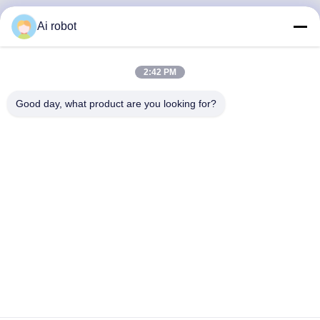
Ai robot
VIVI DENTAI
LABORATORY
2:42 PM
Good day, what product are you looking for?
مختبر VIVI Dental Lab هو مختبر كامل الخدمات عالي المستوى
من Shenzhen ، الصين. إنها واحدة من القمة مختبرات أسنان
حاصلة على شهادات CE و ISO و FDA ومجهزة بأحدث الأجهزة.
إنه لقد فاز الالتزام بالجودة العالية ووقت التسليم السريع
والخدمات المهنية بالعديد ردود فعل إيجابية من الأسواق الأوروبية
والولايات المتحدة الأمريكية.
سياسة الخصوصية
|
خريطة الموقع
| الصين نوعية جيدة معمل اسنان