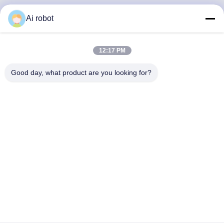
Ai robot
VIVI DENTAI
LABORATORY
12:17 PM
Good day, what product are you looking for?
مختبر VIVI Dental Lab هو مختبر كامل الخدمات عالي المستوى
من Shenzhen ، الصين. إنها واحدة من القمة مختبرات أسنان
حاصلة على شهادات CE و ISO و FDA ومجهزة بأحدث الأجهزة.
إنه لقد فاز الالتزام بالجودة العالية ووقت التسليم السريع
والخدمات المهنية بالعديد ردود فعل إيجابية من الأسواق الأوروبية
والولايات المتحدة الأمريكية.
سياسة الخصوصية
|
خريطة الموقع
| الصين نوعية جيدة معمل اسنان