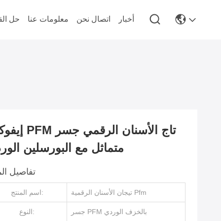
أخبار
اتصال نحن
معلومات عنا
حل الق
إيفوكلار PFM تاج الأسن
متماثل مع البورسلين الور
تفاصيل الم
تيجان الأسنان الرقمية Pfm
اسم المنتج:
جسر PFM بالخزف الوردي
النوع: