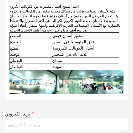
اسم المنتج: أسنان مصنوعة من الكوبالت الكروم
هذه الأسنان الصناعية صُبّت من سبائك معدنية تتكون من الكوبالت والكروم
وتستخدم للمرضى الذين يعانون من أسنان جزئية فقط (مع بقاء بعض الأسنان
الطبيعية).الأسنان الاصطناعية الكروم الكوبالت هي أكثر استقرارا والاحتفاظ
بالمقارنة مع الأسنان الاصطناعية الجزئية الأكريليك ولديها استقرار أبعاد أعلىإنه
أيضاً نوع أخف وزناً وأكثر راحة من أطقم الأسنان الجزئية.
مختبر أسنان فيفي
المصنع
فوق المتوسط في الصين
الجودة
أسنان الكوبالت الكرومية
المنتج
ثلاثة أيام في المختبر
الوقت
سنتان
الضمان
المهنية
التواصل
*
بريد إلكتروني