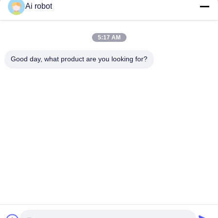
Ai robot
VIVI DENTAI
LABORATORY
5:17 AM
Good day, what product are you looking for?
مختبر VIVI Dental Lab هو مختبر كامل الخدمات عالي المستوى
من Shenzhen ، الصين. إنها واحدة من القمة مختبرات أسنان
حاصلة على شهادات CE و ISO و FDA ومجهزة بأحدث الأجهزة.
إنه لقد فاز الالتزام بالجودة العالية ووقت التسليم السريع
والخدمات المهنية بالعديد ردود فعل إيجابية من الأسواق الأوروبية
والولايات المتحدة الأمريكية.
سياسة الخصوصية
|
خريطة الموقع
| الصين نوعية جيدة معمل اسنان
. كل الحقوق
VIVI DENTAI LABORATORY
الصين المزود. 2022-2026