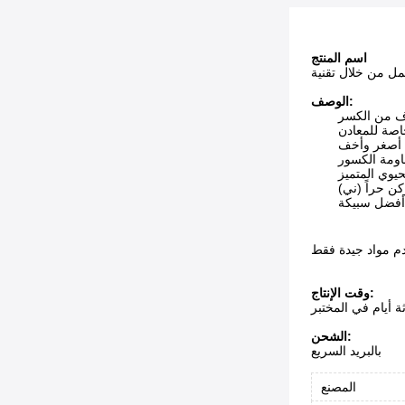
اسم المنتج
الوصف:
وف من الكسر
اصة للمعادن
 أصغر وأخف
قاومة الكسور
حيوي المتميز
ي) وكن حراً
 أفضل سبيكة
وقت الإنتاج:
ثة أيام في المختبر
الشحن:
بالبريد السريع
المصنع