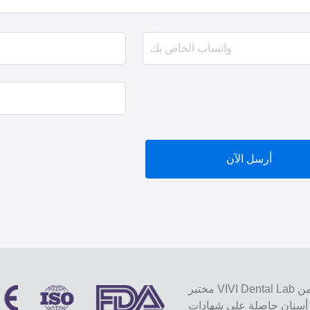
أرسل الآن
مختبر VIVI Dental Lab هو مختبر كامل الخدمات عالي المستوى من Shenzhen ، الصين.
ة على شهادات CE و ISO و FDA ومجهزة