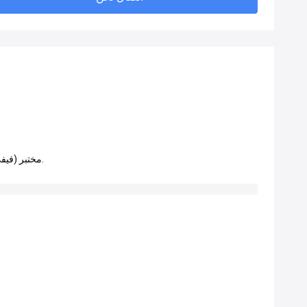
مختبر (فيفي) للأسنان يصنع جسور زرع لطيفة الجمال، سواء كان من البورسلين المعدني، أو البورسلين بالكامل.