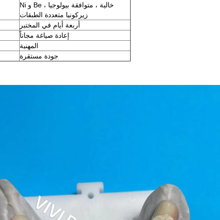
Ni و Be خالية ، متوافقة بيولوجيا ،
زيركونيا متعددة الطبقات
أربعة أيام في المختبر
إعادة صياغة مجاناً
المهنية
جودة مستقرة