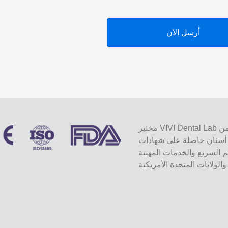
أرسل الآن
مختبر VIVI Dental Lab هو مختبر كامل الخدمات عالي المستوى من Shenzhen ، الصين.
ة على شهادات CE و ISO و FDA ومجهزة
يم السريع والخدمات المهنية