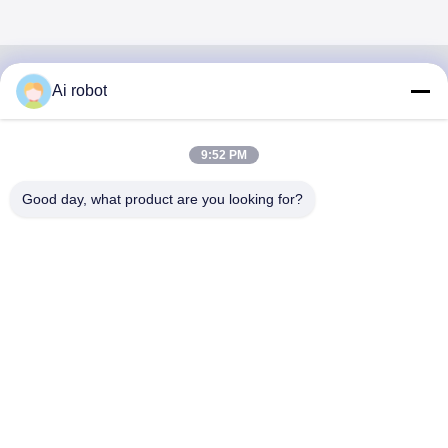
Ai robot
VIVI DENTAI
LABORATORY
9:52 PM
Good day, what product are you looking for?
مختبر VIVI Dental Lab هو مختبر كامل الخدمات عالي المستوى
من Shenzhen ، الصين. إنها واحدة من القمة مختبرات أسنان
حاصلة على شهادات CE و ISO و FDA ومجهزة بأحدث الأجهزة.
إنه لقد فاز الالتزام بالجودة العالية ووقت التسليم السريع
والخدمات المهنية بالعديد ردود فعل إيجابية من الأسواق الأوروبية
والولايات المتحدة الأمريكية.