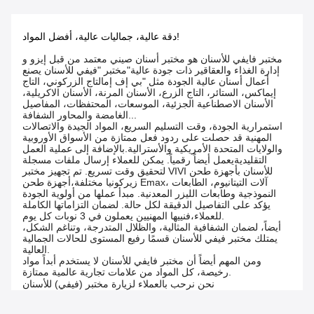
دقة عالية، جماليات عالية، أفضل المواد!
مختبر فايفي للأسنان هو مختبر أسنان صيني معتمد من قبل إيزو و
إدارة الغذاء والعقاقير ذات جودة عالية"مختبر "فيفي للأسنان يصنع
أعمال أسنان عالية الجودة مثل "بي إف إمالتاج الزركوني، التاج
إيماكس، الستائر، التاج الزرع، الأسنان المرنة، الأسنان الاكريلية،
الأسنان الاصطناعية الجزئية، الموسعات، المحتفظات، المفاصيل
الغامضة والمحاور الشفافة...
استمرارية الجودة، وقت التسليم السريع، المواد الجيدة والاتصالات
المهنية قد حصلت على ردود فعل ممتازة من الأسواق الأوروبية
والولايات المتحدة الأمريكية والأسترالية.بالإضافة إلى عملية العمل
التقليديةيعمل أيضاً رقمياً. يمكن للعملاء إرسال ملفات مسجلة
لتحقيق وقت تسريع. تم تجهيز مختبر VIVI للأسنان بأجهزة طحن
زيركونيا مختلفة،أجهزة طحن Emax، آلات التيتانيوم، الطابعات
النموذجية وطابعات الليزر المعدنية. مبدأ عملها من أولوية الجودة
يؤكد على التفاصيل الدقيقة لكل حالة. لضمان التزاماتها الكاملة
للعملاء،فنييها المهنيين يعملون في 3 نوبات كل يوم.
أيضاً، لضمان الشفافية المثالية، والظلال المتدرجة، وتناغم الشكل،
يمتلك مختبر فيفي للأسنان قسمًا رفيع المستوى للحالات الجمالية
العالية.
ومن المهم أيضاً أن مختبر فايفي للأسنان لا يستخدم أبداً مواد
رخيصة، كل المواد من علامات تجارية عالمية ممتازة.
نحن نرحب بالعملاء لزيارة مختبر (فيفي) للأسنان