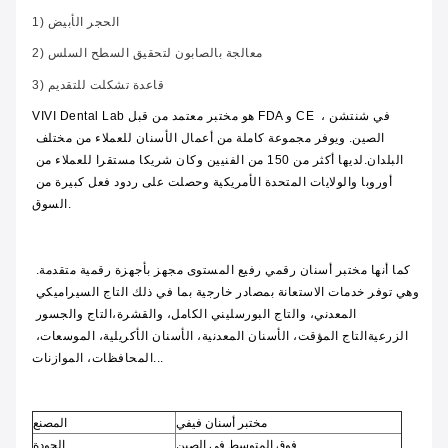
1) الحجر الأبيض
2) معالجة بالصابون لتحقيق السطح السلس
3) قاعدة تشكلت للتقديم
VIVI Dental Lab هو مختبر معتمد من قبل FDA و CE في شنتشن ، 
الصين. ويوفر مجموعة كاملة من أعمال الأسنان للعملاء من مختلف 
البلدان.لديها أكثر من 150 من الفنيين وكان شريكا مستقرا للعملاء من 
أوروبا والولايات المتحدة الأمريكية وحصلت على ردود فعل كبيرة من 
السوق.
كما أنها مختبر أسنان رقمي رفيع المستوى مجهز بأجهزة رقمية متقدمة. 
وهي توفر خدمات الاستعانة بمصادر خارجية بما في ذلك التاج السيراميكي 
المعدني، والتاج البورسليني الكامل، والقشرة،التاج والجسور 
الزرعيةالتاج المؤقت، الأسنان المعدنية، الأسنان الأكريلية، الموسعات، 
المحافظات، الموازنات...
مختبر أسنان فيفي
المصنع
فوق المتوسط في الصين
الجودة