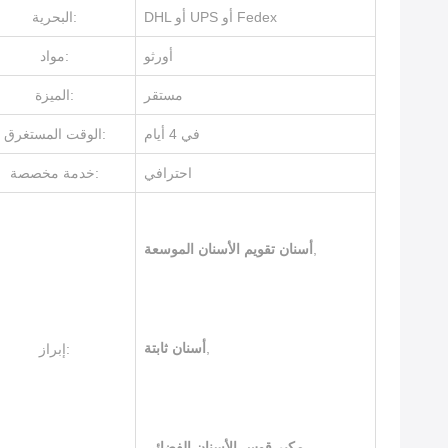
DHL أو UPS أو Fedex
البحرية:
أورثو
مواد:
مستقر
الميزة:
في 4 أيام
الوقت المستغرق:
احترافي
خدمة مخصصة:
,
أسنان تقويم الأسنان الموسعة
,
أسنان ثابتة
إبراز:
مكبر قوس الأسنان الفضائي