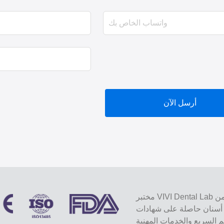
أرسل الآن
مختبر VIVI Dental Lab هو مختبر كامل الخدمات عالي المستوى من Shenzhen ، الصين.
ة على شهادات CE و ISO و FDA ومجهزة
يم السريع والخدمات المهنية