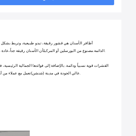
أظافر الأسنان هي قشور رقيقة، تبدو طبيعية، وتربط بشكل دائ
الدائمة.مصنوع من البورسلين أو المركبلأن الأسنان رقيقة جداً،عادة ما يتطلبون إعادة تشكيل الأسنان قليلاً أو لا يتطلبون إعادة تشكيل الأسنان حتى يتم ربطها بشكل جيد بأسنانك.
القشرات قوية نسبياً ودائمة. بالإضافة إلى فوائدها الجمالية الرئيسية،
عالي الجودة في مدينة (شنشن)تعمل مع عملاء من أوروبا والولايات المتحدة الأمريكية وأستراليا والشرق الأوسط من خلال تقديم خدمات الاستعانة بمصادر خارجية.