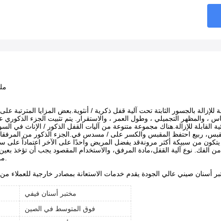
مل
 للإزالة بالجسور الثابتة تحت آلية قفل ذكرية / أنثوية.بعض المزايا المترتبة على
، والمظهر التجميلي ، وطول العمر ، والاستقرار. يتم تثبيت الجزء الذكوري عل
ية القابلة للإزالة.هناك مجموعة متنوعة من آليات القفل الذكور / الإناث في ال
ومقبس، ربيع احتفظ المقبس والكسر على / مسدس في.الجزء الذكور من المرفقات
ي يتكون من سبيكة أكثر مرونةقد يفضل المريض واحدًا على الآخر اعتماداً على س
ن الفك. نوع آلية القفل،مادة المرفق، والاستخدام المقصود يجب أن تؤخذ بعين ال
مرفق دقيق للأسنان.
مختبر أسنان فيفي
فوق المتوسط في الصين