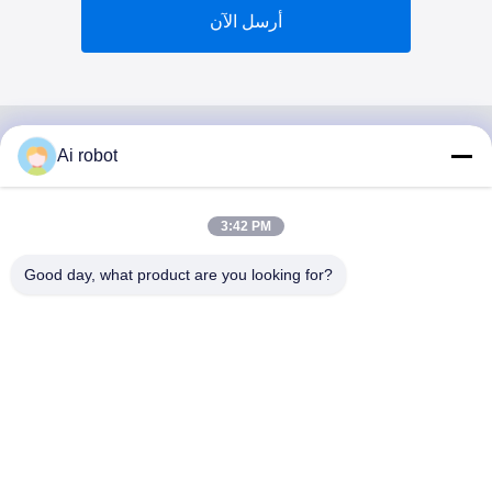
أرسل الآن
Ai robot
VIVI DENTAI
LABORATORY
3:42 PM
Good day, what product are you looking for?
مختبر VIVI Dental Lab هو مختبر كامل الخدمات عالي المستوى
من Shenzhen ، الصين. إنها واحدة من القمة مختبرات أسنان
حاصلة على شهادات CE و ISO و FDA ومجهزة بأحدث الأجهزة.
إنه لقد فاز الالتزام بالجودة العالية ووقت التسليم السريع
والخدمات المهنية بالعديد ردود فعل إيجابية من الأسواق الأوروبية