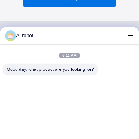
Ai robot
VIVI DENTAI
LABORATORY
5:11 AM
Good day, what product are you looking for?
مختبر VIVI Dental Lab هو مختبر كامل الخدمات عالي المستوى
من Shenzhen ، الصين. إنها واحدة من القمة مختبرات أسنان
حاصلة على شهادات CE و ISO و FDA ومجهزة بأحدث الأجهزة.
إنه لقد فاز الالتزام بالجودة العالية ووقت التسليم السريع
والخدمات المهنية بالعديد ردود فعل إيجابية من الأسواق الأوروبية
والولايات المتحدة الأمريكية.