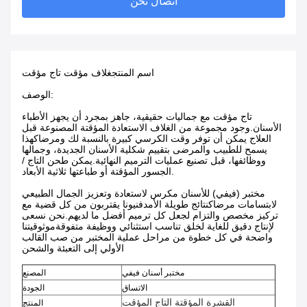
اتصال نحن
اسم المنتج
غلاف مؤقت تاج مؤقت
الوصف:
تاج مؤقت مع جماليات حقيقية، جاهز بمجرد أن يجهز الأطباء
الأسنان.وجود مجموعة من الغلاف الاستعادة المؤقتة المصنوعة قبل
العلاج يمكن أن توفر وقت الكرسي كبيرة بالنسبة لك ومرضاكهذا
يسمح للطبيب والمرضى بتقييم شكلية الأسنان الجديدة، وجمالها
ووظائفها، قبل تصنيع عمليات الترميم النهائية.يمكن طحن التاج /
الجسور المؤقتة أو طباعتها ثلاثية الأبعاد.
مختبر (فيفي) للأسنان مكرس لاستعادة وتعزيز الجمال الطبيعي
لابتسامات مرضاكنتائج طويلة الأمدفنيونا يقتربون من كل قضية مع
تركيز مخصص والتزام لجعل كل ترميم أفضل ما لديهم.نحن نسعى
لإنتاج دقيق للغاية لخلق تناسب استثنائي ووظيفة متفوقةموثوقيتنا
واضحة في كل خطوة من مراحل عملية المختبر من صب القالب
الأولي إلى التعبئة والشحن
مختبر أسنان فيفي
المصنع
الاتساق
الجودة
القشرة المؤقتة التاج المؤقت
المنتج