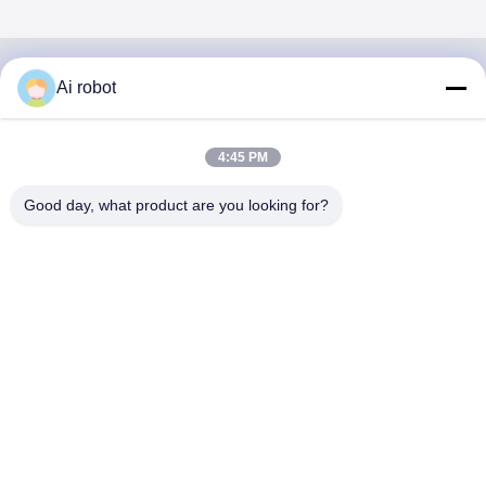
Ai robot
VIVI DENTAI
LABORATORY
4:45 PM
Good day, what product are you looking for?
مختبر VIVI Dental Lab هو مختبر كامل الخدمات عالي المستوى
من Shenzhen ، الصين. إنها واحدة من القمة مختبرات أسنان
حاصلة على شهادات CE و ISO و FDA ومجهزة بأحدث الأجهزة.
إنه لقد فاز الالتزام بالجودة العالية ووقت التسليم السريع
والخدمات المهنية بالعديد ردود فعل إيجابية من الأسواق الأوروبية
والولايات المتحدة الأمريكية.