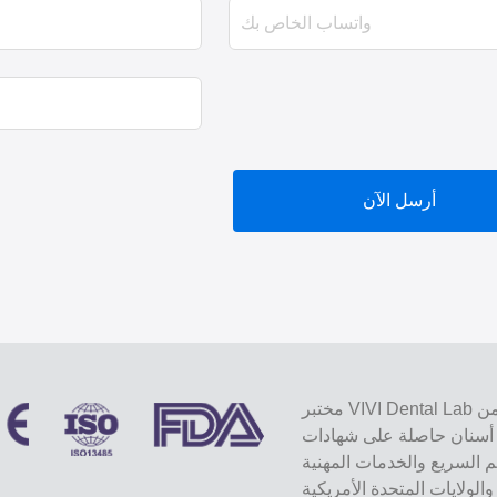
أرسل الآن
مختبر VIVI Dental Lab هو مختبر كامل الخدمات عالي المستوى من Shenzhen ، الصين.
ة على شهادات CE و ISO و FDA ومجهزة
يم السريع والخدمات المهنية