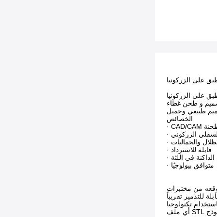
تصميم و طحن غطاء
الخصائص
ومطحنة
 السفلي الزركوني
لظلال والجماليات
· قابلة للاسترداد
الداكنة في اللثة
· متوافق بيولوجيًا
توقعه من مختبرات
قبل فحص البصمات الرقمية من