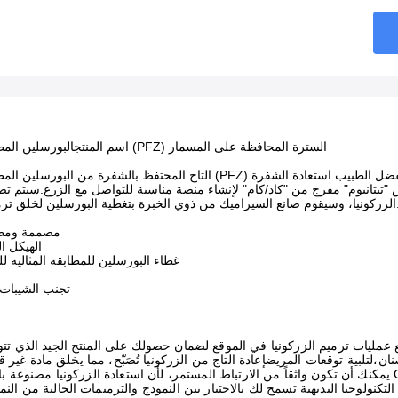
البورسلين المطبق على الزركونيا (PFZ) السترة المحافظة على المسمار
اسم المنتج
س "تيتانيوم" مفرج من "كاد/كام" لإنشاء منصة مناسبة للتواصل مع الزرع.سيتم 
رة بتغطية البورسلين لخلق ترميم طبيعي وجميل.
· CAD/CAM مصممة 
· الهيكل
· غطاء البورسلين للمطابقة المثالية ل
· تجنب الشيبات 
 عمليات ترميم الزركونيا في الموقع لضمان حصولك على المنتج الجيد الذي ت
يمكنك أن تكون واثقاً من الارتباط المستمر، لأن استعادة الزركونيا مصنوعة باستخدام تكنولوجيا CAD CAM ذات 5 محاور.نحن ن