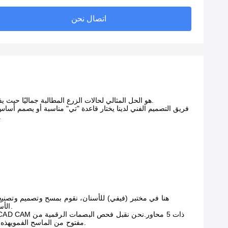
اتصال نحن
التاج المحتفظ بالشفرة من البورسلين المطبق على الزركونيا (PFZ) هو الحل المثالي لحالات الزرع المطالبة جماليًا حيث يفضل الطبيب استعادة الشفرة.
فريق التصميم الفني لدينا يختار قاعدة "تي" مناسبة أو يصمم أسا
الزركونيا، وسيقوم صانع السيراميك من ذوي الخب
هنا في مختبر (فيفي) للأسنان، نقوم بمسح وتصميم وتصنيع
الأسنان،لتلبية توقعات المريضإعادة التاج من الزركونيا تُصَبّح، مما يخلق مادة غير قابلة للتدمير تقريباً.
أي ملف STL مفتوح من الماسح الفمويهذه التكنولوجيا البديهية تسمح لك بالاختيار بين النموذج والترميمات الخالية من النموذج.