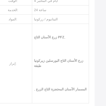
4 أيام في المختبر
الوقت:
24 ساعة
الخدمة:
التيتانيوم / زركونيا
المواد:
,
زرع الأسنان التاج PFZ
زرع الأسنان التاج البورسلين زيركونيا
إبراز:
طبقة
المسمار الأسنان المحتجزة التاج الزرع
,