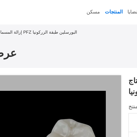
ضايا
المنتجات
مسكن
إزالة المسمار في زرع الأسنان التاج PFZ البورسلين طبقة الزركونيا
عرض
PFZ
يا
نتج