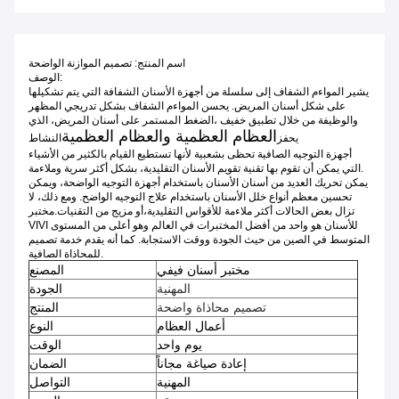
اسم المنتج: تصميم الموازنة الواضحة
الوصف:
يشير المواءم الشفاف إلى سلسلة من أجهزة الأسنان الشفافة التي يتم تشكيلها
على شكل أسنان المريض. يحسن المواءم الشفاف بشكل تدريجي المظهر
والوظيفة من خلال تطبيق خفيف ،الضغط المستمر على أسنان المريض، الذي
العظام العظمية والعظام العظمية
يحفز
النشاط
أجهزة التوجيه الصافية تحظى بشعبية لأنها تستطيع القيام بالكثير من الأشياء
التي يمكن أن تقوم بها تقنية تقويم الأسنان التقليدية، بشكل أكثر سرية وملاءمة.
يمكن تحريك العديد من أسنان الأسنان باستخدام أجهزة التوجيه الواضحة، ويمكن
تحسين معظم أنواع خلل الأسنان باستخدام علاج التوجيه الواضح. ومع ذلك، لا
تزال بعض الحالات أكثر ملاءمة للأقواس التقليدية،أو مزيج من التقنيات.
مختبر
VIVI للأسنان هو واحد من أفضل المختبرات في العالم وهو أعلى من المستوى
المتوسط في الصين من حيث الجودة ووقت الاستجابة. كما أنه يقدم خدمة تصميم
للمحاذاة الصافية.
مختبر أسنان فيفي
المصنع
المهنية
الجودة
تصميم محاذاة واضحة
المنتج
أعمال العظام
النوع
يوم واحد
الوقت
إعادة صياغة مجاناً
الضمان
المهنية
التواصل