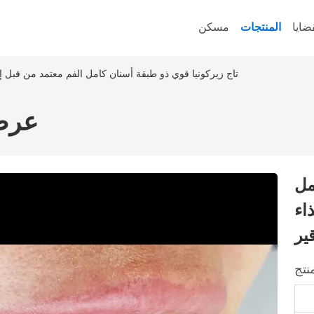
ضايا
المنتجات
مسكن
تاج زيركونيا قوي ذو طبقة أسنان كامل الفم معتمد من قبل إدا
عرض
مل
اء
ير
نتج