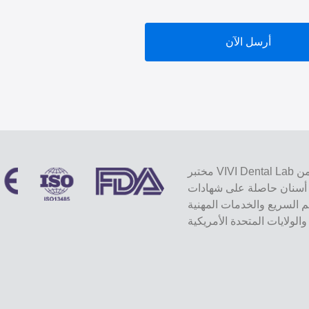
أرسل الآن
مختبر VIVI Dental Lab هو مختبر كامل الخدمات عالي المستوى من Shenzhen ، الصين.
ة على شهادات CE و ISO و FDA ومجهزة
يم السريع والخدمات المهنية