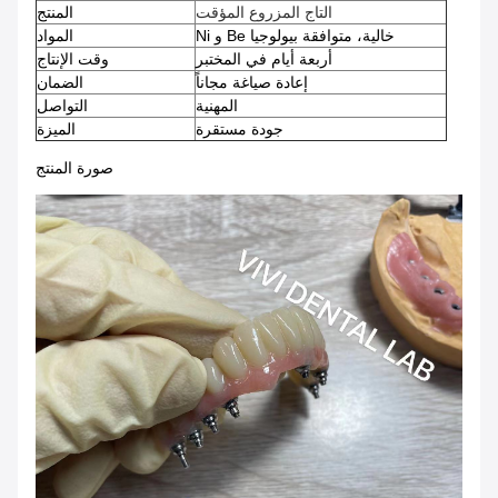
التاج المزروع المؤقت
المنتج
Ni و Be خالية، متوافقة بيولوجيا
المواد
أربعة أيام في المختبر
وقت الإنتاج
إعادة صياغة مجاناً
الضمان
المهنية
التواصل
جودة مستقرة
الميزة
صورة المنتج