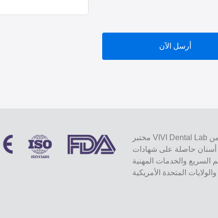
أرسل الآن
مختبر VIVI Dental Lab هو مختبر كامل الخدمات عالي المستوى من Shenzhen ، الصين.
ة على شهادات CE و ISO و FDA ومجهزة
يم السريع والخدمات المهنية