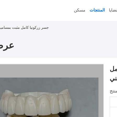
ضايا
المنتجات
مسكن
جسر زركونيا كامل مثبت بمسامي
عرض
مل
ني
نتج