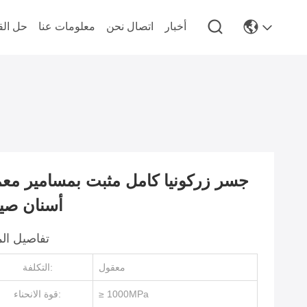
أخبار
اتصال نحن
معلومات عنا
حل الق
جسر زركونيا كامل مثبت بمسامير مع
أسنان صي
تفاصيل الم
معقول
التكلفة:
≥ 1000MPa
قوة الانحناء: