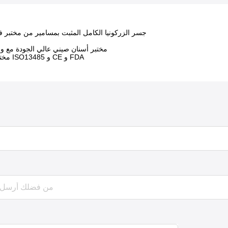
جسر الزركونيا الكامل المثبت بمسامير من مختبر فيفي لطب الأسنان
مختبر أسنان صيني عالي الجودة مع و
مختبر معتمد بشهادات ISO13485 و CE و FDA