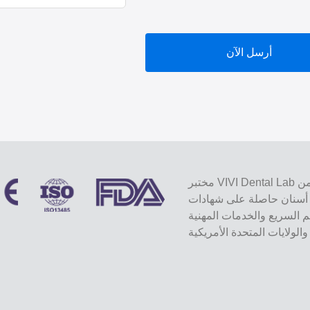
أرسل الآن
مختبر VIVI Dental Lab هو مختبر كامل الخدمات عالي المستوى من Shenzhen ، الصين.
ة على شهادات CE و ISO و FDA ومجهزة
يم السريع والخدمات المهنية