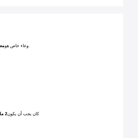
المواد أثناء جعل انطباع.
وعاء خاص هو
مصن
بحيث يمكن استخدام مركب العصا الخضراء للقيام بتصميم الحدود.
كان يجب أن يكون
2 ملم إغاثة بالقرب من الشوكة