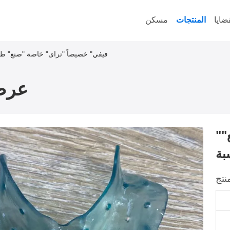
ضايا
المنتجات
مسكن
"فيفي" خصيصاً "تراى" خاصة "صنع" طب
عرض
"فيفي" خصيصاً "تراى" خاصة "صنع"
بة
نتج