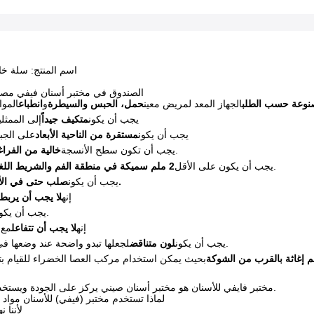
اسم المنتج: سلة 
الصندوق في مختبر أسنان فيفي مصمم
وعة حسب الطلب
الجهاز المعد لمريض معين
حمل، الحبس والسيطرة
و
انطباع
يجب أن يكون
متكيف جيداً
إلى الممثل
يجب أن يكون
مستقرة من الناحية الأبعاد
على الجب
أو التوقعات.
يجب أن تكون سطح الأنسجة
خالية من الفراغا
لضيق كاف.
يجب أن يكون على الأقل
2 ملم سميكة في منطقة الفم والشريط اللغوي
صلب حتى في الأجزاء الرقيقة.
يجب أن يكون
.إنه
لا يجب أن يربط
.
يجب أن يكون
.إنه
لا يجب أن تتفاعل
مع 
لجعلها تبدو واضحة عند وضعها في فم المريض.
يجب أن يكون
لون متناقض
مختبر فايفي للأسنان هو مختبر أسنان صيني يركز على الجودة ويستخدم مواد جيدة فقط.
لماذا تستخدم مختبر (فيفي) للأسنان مواد 
لأننا 